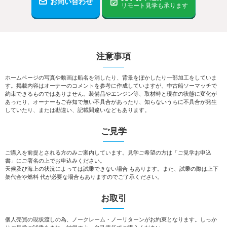
お問い合わせ
リモート見学も承ります
注意事項
ホームページの写真や動画は船名を消したり、背景をぼかしたり一部加工をしていま
す。掲載内容はオーナーのコメントを参考に作成していますが、中古船ソーマッチで
約束できるものではありません。装備品やエンジン等、取材時と現在の状態に変化が
あったり、オーナーもご存知で無い不具合があったり、知らないうちに不具合が発生
していたり、または勘違い、記載間違いなどもあります。
ご見学
ご購入を前提とされる方のみご案内しています。見学ご希望の方は「ご見学お申込
書」にご署名の上でお申込みください。
天候及び海上の状況によっては試乗できない場合 もあります。また、試乗の際は上下
架代金や燃料 代が必要な場合もありますのでご了承ください。
お取引
個人売買の現状渡しの為、ノークレーム・ノーリターンがお約束となります。しっか