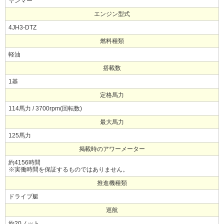
ヤンマー
エンジン型式
4JH3-DTZ
燃料種類
軽油
搭載数
1基
定格馬力
114馬力 / 3700rpm(回転数)
最大馬力
125馬力
掲載時のアワーメーター
約4156時間
※実働時間を保証するものではありません。
推進機種類
ドライブ艇
巡航
約20ノット