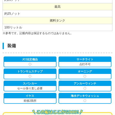
最高
約25ノット
燃料タンク
100リットル
※参考です。記載内容は保証するものではありません。
装備
JCI法定備品
サーチライト
〇
点灯不可
トランサムステップ
オーニング
〇
〇
スパンカー
アンカーウィンチ
セール張り直し必要
〇
イケス
海水デッキウォッシュ
前後2箇所
〇