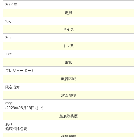
2001年
定員
9人
サイズ
26ft
トン数
1.8t
形状
プレジャーボート
航行区域
限定沿海
次回船検
中間
(2028年06月18日)まで
船底塗装歴
あり
船底掃除必要