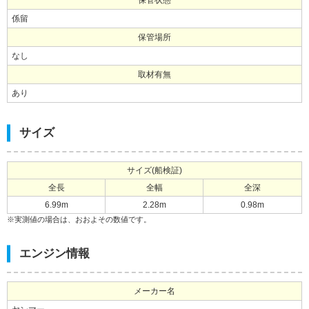
保管状態
係留
保管場所
なし
取材有無
あり
サイズ
サイズ(船検証)
全長
全幅
全深
6.99m
2.28m
0.98m
※実測値の場合は、おおよその数値です。
エンジン情報
メーカー名