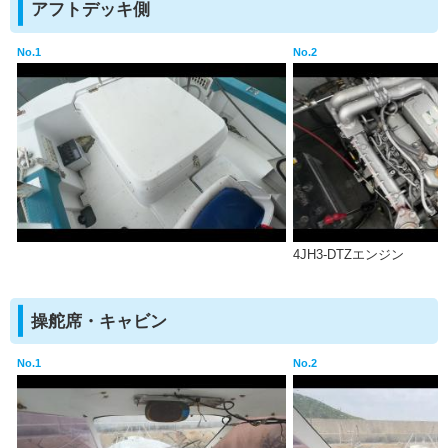
アフトデッキ側
No.1
No.2
4JH3-DTZエンジン
操舵席・キャビン
No.1
No.2