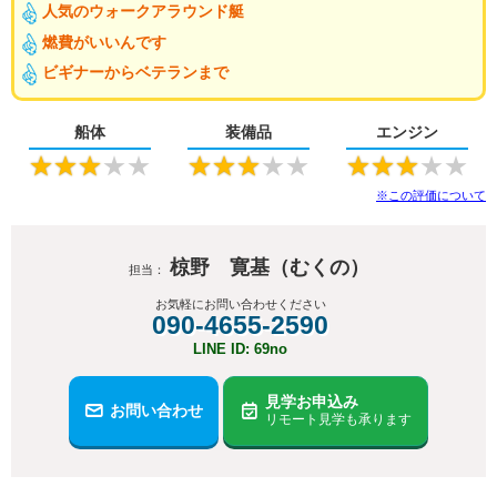
人気のウォークアラウンド艇
燃費がいいんです
ビギナーからベテランまで
船体
装備品
エンジン
★
★
★
★
★
★
★
★
★
★
★
★
★
★
★
※この評価について
椋野 寛基（むくの）
担当：
お気軽にお問い合わせください
090-4655-2590
LINE ID: 69no
見学お申込み
お問い合わせ
リモート見学も承ります