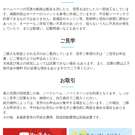
ホームページの写真や動画は船名を消したり、背景をぼかしたり一部加工をしていま
す。掲載内容はオーナーのコメントを参考に作成していますが、中古船ソーマッチで
約束できるものではありません。装備品やエンジン等、取材時と現在の状態に変化が
あったり、オーナーもご存知で無い不具合があったり、知らないうちに不具合が発生
していたり、または勘違い、記載間違いなどもあります。
ご見学
ご購入を前提とされる方のみご案内しています。見学ご希望の方は「ご見学お申込
書」にご署名の上でお申込みください。
天候及び海上の状況によっては試乗できない場合 もあります。また、試乗の際は上下
架代金や燃料 代が必要な場合もありますのでご了承ください。
お取引
個人売買の現状渡しの為、ノークレーム・ノーリターンがお約束となります。しっか
りご見学ご試乗をされ、納得の上、自己責任でご購入ください。
紹介物件によっては、見学のお申込みが集中する場合もございます。この場合、ご購
入を即決頂くか、手付金のお支払いの有る方と優先的に商談を進める場合もありま
す。
その他、名義変更等の手続き費用、陸送回航費用は別途必要です。