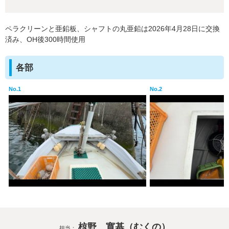
ペラクリーンと亜鉛板、シャフトの丸亜鉛は2026年4月28日に交換
済み、OH後300時間使用
各部
No.1
No.2
椋野 寛基（むくの）
担当：