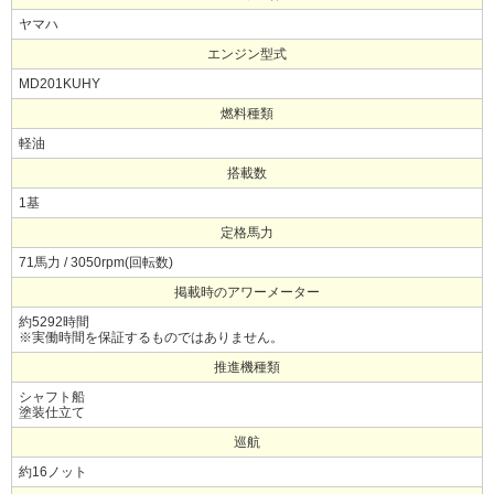
ヤマハ
エンジン型式
MD201KUHY
燃料種類
軽油
搭載数
1基
定格馬力
71馬力 / 3050rpm(回転数)
掲載時のアワーメーター
約5292時間
※実働時間を保証するものではありません。
推進機種類
シャフト船
塗装仕立て
巡航
約16ノット