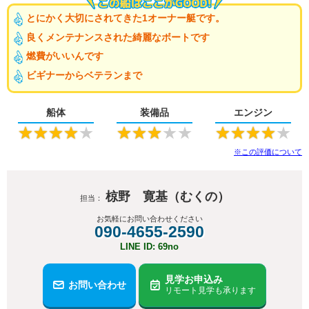
とにかく大切にされてきた1オーナー艇です。
良くメンテナンスされた綺麗なボートです
燃費がいいんです
ビギナーからベテランまで
船体
装備品
エンジン
★
★
★
★
★
★
★
★
★
★
★
★
★
★
★
※この評価について
椋野 寛基（むくの）
担当：
お気軽にお問い合わせください
090-4655-2590
LINE ID: 69no
見学お申込み
お問い合わせ
リモート見学も承ります