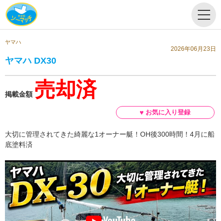
ヤマハ
2026年06月23日
ヤマハ DX30
売却済
掲載金額
大切に管理されてきた綺麗な1オーナー艇！OH後300時間！4月に船
底塗料済