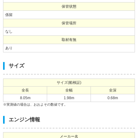
保管状態
係留
保管場所
なし
取材有無
あり
サイズ
サイズ(船検証)
全長
全幅
全深
8.05m
1.98m
0.68m
※実測値の場合は、おおよその数値です。
エンジン情報
メーカー名