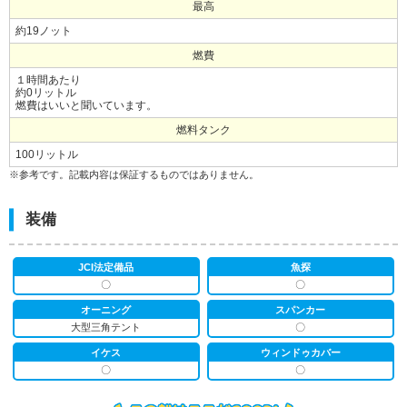
最高
約19ノット
燃費
１時間あたり
約0リットル
燃費はいいと聞いています。
燃料タンク
100リットル
※参考です。記載内容は保証するものではありません。
装備
JCI法定備品
魚探
〇
〇
オーニング
スパンカー
大型三角テント
〇
イケス
ウィンドゥカバー
〇
〇