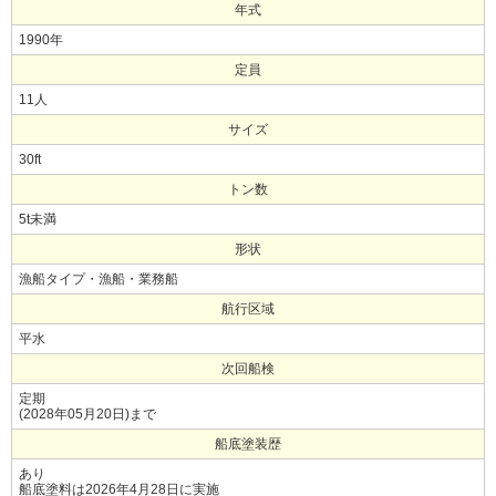
年式
1990年
定員
11人
サイズ
30ft
トン数
5t未満
形状
漁船タイプ・漁船・業務船
航行区域
平水
次回船検
定期
(2028年05月20日)まで
船底塗装歴
あり
船底塗料は2026年4月28日に実施