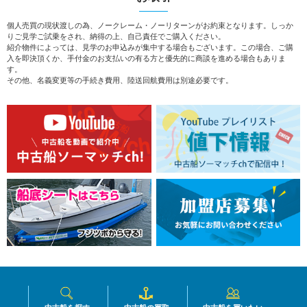
個人売買の現状渡しの為、ノークレーム・ノーリターンがお約束となります。しっか
りご見学ご試乗をされ、納得の上、自己責任でご購入ください。
紹介物件によっては、見学のお申込みが集中する場合もございます。この場合、ご購
入を即決頂くか、手付金のお支払いの有る方と優先的に商談を進める場合もありま
す。
その他、名義変更等の手続き費用、陸送回航費用は別途必要です。