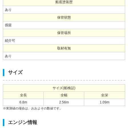
船底塗装歴
あり
保管状態
係留
保管場所
紹介可
取材有無
あり
サイズ
サイズ(船検証)
全長
全幅
全深
6.8m
2.56m
1.09m
※実測値の場合は、おおよその数値です。
エンジン情報