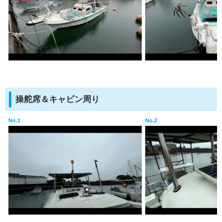
操舵席＆キャビン周り
No.1
No.2