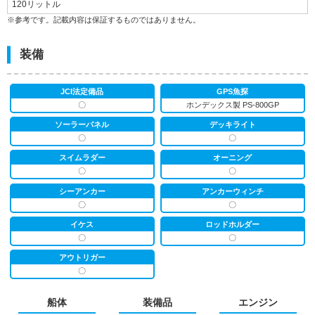
120リットル
※参考です。記載内容は保証するものではありません。
装備
JCI法定備品
GPS魚探
〇
ホンデックス製 PS-800GP
ソーラーパネル
デッキライト
〇
〇
スイムラダー
オーニング
〇
〇
シーアンカー
アンカーウィンチ
〇
〇
イケス
ロッドホルダー
〇
〇
アウトリガー
〇
船体
装備品
エンジン