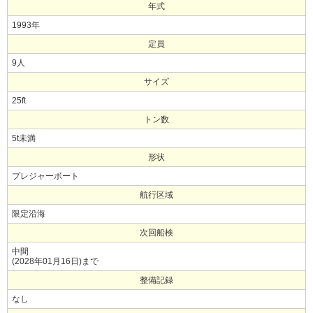
年式
1993年
定員
9人
サイズ
25ft
トン数
5t未満
形状
プレジャーボート
航行区域
限定沿海
次回船検
中間
(2028年01月16日)まで
整備記録
なし