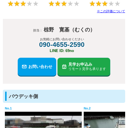
★
★
★
★
★
★
★
★
★
★
★
★
★
★
★
※この評価について
椋野 寛基（むくの）
担当：
お気軽にお問い合わせください
090-4655-2590
LINE ID: 69no
見学お申込み
お問い合わせ
リモート見学も承ります
バウデッキ側
No.1
No.2