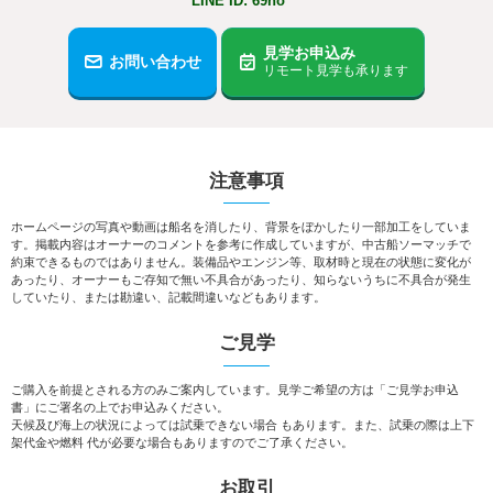
LINE ID: 69no
見学お申込み
お問い合わせ
リモート見学も承ります
注意事項
ホームページの写真や動画は船名を消したり、背景をぼかしたり一部加工をしていま
す。掲載内容はオーナーのコメントを参考に作成していますが、中古船ソーマッチで
約束できるものではありません。装備品やエンジン等、取材時と現在の状態に変化が
あったり、オーナーもご存知で無い不具合があったり、知らないうちに不具合が発生
していたり、または勘違い、記載間違いなどもあります。
ご見学
ご購入を前提とされる方のみご案内しています。見学ご希望の方は「ご見学お申込
書」にご署名の上でお申込みください。
天候及び海上の状況によっては試乗できない場合 もあります。また、試乗の際は上下
架代金や燃料 代が必要な場合もありますのでご了承ください。
お取引