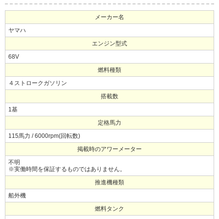
メーカー名
ヤマハ
エンジン型式
68V
燃料種類
４ストロークガソリン
搭載数
1基
定格馬力
115馬力 / 6000rpm(回転数)
掲載時のアワーメーター
不明
※実働時間を保証するものではありません。
推進機種類
船外機
燃料タンク