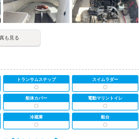
真も見る
トランサムステップ
スイムラダー
〇
〇
船体カバー
電動マリントイレ
〇
〇
冷蔵庫
船台
〇
〇