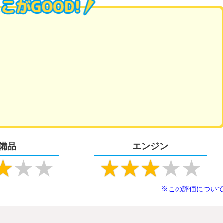
備品
エンジン
★
★
★
★
★
★
★
★
※この評価につい