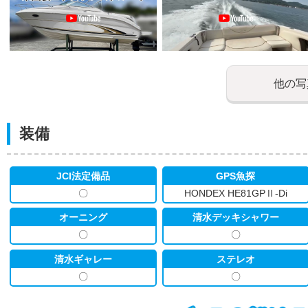
他の写
装備
JCI法定備品
GPS魚探
〇
HONDEX HE81GPⅡ-Di
オーニング
清水デッキシャワー
〇
〇
清水ギャレー
ステレオ
〇
〇