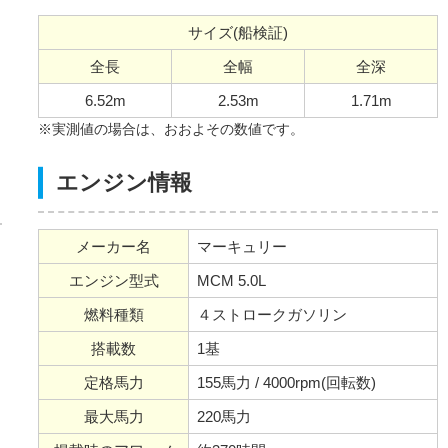
サイズ(船検証)
全長
全幅
全深
6.52m
2.53m
1.71m
※実測値の場合は、おおよその数値です。
エンジン情報
メーカー名
マーキュリー
エンジン型式
MCM 5.0L
燃料種類
４ストロークガソリン
搭載数
1基
定格馬力
155馬力 / 4000rpm(回転数)
最大馬力
220馬力