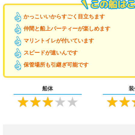
かっこいいからすごく目立ちます
仲間と船上パーティーが楽しめます
マリントイレが付いています
スピードが速いんです
保管場所も引継ぎ可能です
船体
装
★
★
★
★
★
★
★