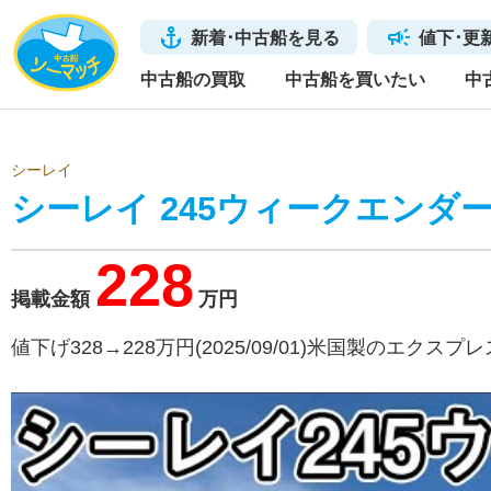
新着･中古船を見る
値下･更
中古船の買取
中古船を買いたい
中
シーレイ
シーレイ 245ウィークエンダ
228
掲載金額
万円
値下げ328→228万円(2025/09/01)米国製のエクス