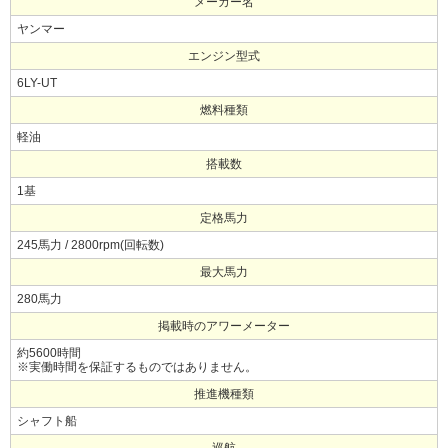
メーカー名
ヤンマー
エンジン型式
6LY-UT
燃料種類
軽油
搭載数
1基
定格馬力
245馬力 / 2800rpm(回転数)
最大馬力
280馬力
掲載時のアワーメーター
約5600時間
※実働時間を保証するものではありません。
推進機種類
シャフト船