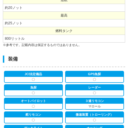
巡航
約20ノット
最高
約25ノット
燃料タンク
800リットル
※参考です。記載内容は保証するものではありません。
装備
JCI法定備品
GPS魚探
〇
〇
魚探
レーダー
〇
〇
オートパイロット
３連リモコン
〇
マロール
舵リモコン
微速装置（トローリング）
〇
〇
デッキライト
オーニング