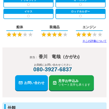
〇
〇
イケス
ロッドホルダー
〇
〇
船体
装備品
エンジン
★
★
★
★
★
★
★
★
★
★
★
★
★
★
★
※この評価について
香川 竜哉（かがわ)
担当：
お気軽にお問い合わせください
080-3927-6837
見学お申込み
お問い合わせ
リモート見学も承ります
外観