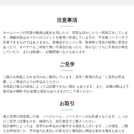
注意事項
ホームページの写真や動画は船名を消したり、背景をぼかしたり一部加工をしていま
す。掲載内容はオーナーのコメントを参考に作成していますが、中古船ソーマッチで
約束できるものではありません。装備品やエンジン等、取材時と現在の状態に変化が
あったり、オーナーもご存知で無い不具合があったり、知らないうちに不具合が発生
していたり、または勘違い、記載間違いなどもあります。
ご見学
ご購入を前提とされる方のみご案内しています。見学ご希望の方は「ご見学お申込
書」にご署名の上でお申込みください。
天候及び海上の状況によっては試乗できない場合 もあります。また、試乗の際は上下
架代金や燃料 代が必要な場合もありますのでご了承ください。
お取引
個人売買の現状渡しの為、ノークレーム・ノーリターンがお約束となります。しっか
りご見学ご試乗をされ、納得の上、自己責任でご購入ください。
紹介物件によっては、見学のお申込みが集中する場合もございます。この場合、ご購
入を即決頂くか、手付金のお支払いの有る方と優先的に商談を進める場合もありま