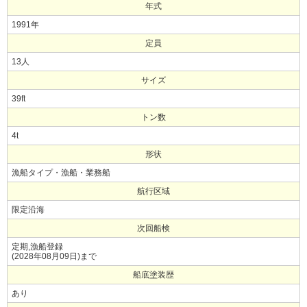
年式
1991年
定員
13人
サイズ
39ft
トン数
4t
形状
漁船タイプ・漁船・業務船
航行区域
限定沿海
次回船検
定期,漁船登録
(2028年08月09日)まで
船底塗装歴
あり