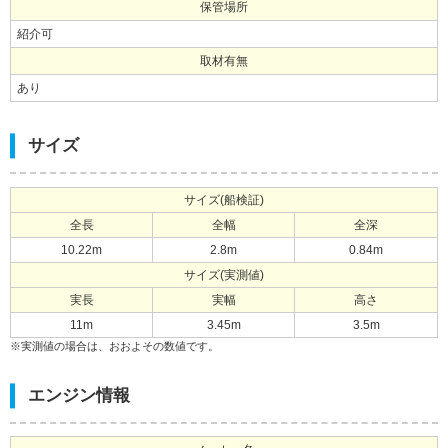
保管場所
紹介可
取材有無
あり
サイズ
サイズ(船検証)
全長
全幅
全深
10.22m
2.8m
0.84m
サイズ(実測値)
実長
実幅
高さ
11m
3.45m
3.5m
※実測値の場合は、おおよその数値です。
エンジン情報