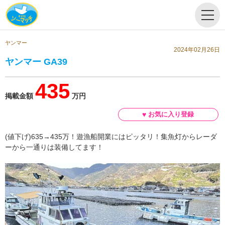
ヤンマー
2024年02月26日
ヤンマー GA39
435
掲載金額
万円
(値下げ)635→435万！遊漁船開業にはピッタリ！集魚灯からレーダ
ーから一通りは装備してます！