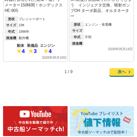
メーター150時間！ホンデックス
う インジェクタ交換、噴射ポン
HE-90S
プOH ターボ新品、オルタネータ
ー
形状
プレジャーボート
形状
エンジン・発電機
サイズ
23ft
サイズ
年式
1996年
年式
不明
推進機
船外機
推進機
船体
装備品
エンジン
2026年05月14日
4
3
4
2026年05月18日
次へ
1 / 9