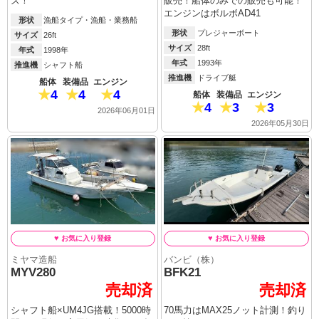
ズ！
販売！船体のみでの販売も可能！
エンジンはボルボAD41
形状
漁船タイプ・漁船・業務船
形状
プレジャーボート
サイズ
26ft
サイズ
28ft
年式
1998年
年式
1993年
推進機
シャフト船
推進機
ドライブ艇
船体
装備品
エンジン
4
4
4
船体
装備品
エンジン
4
3
3
2026年06月01日
2026年05月30日
ミヤマ造船
バンビ（株）
MYV280
BFK21
売却済
売却済
シャフト船×UM4JG搭載！5000時
70馬力はMAX25ノット計測！釣り