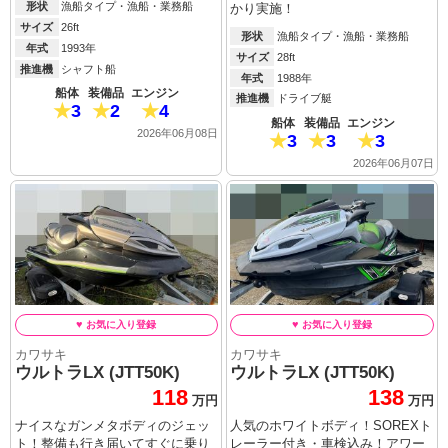
形状
漁船タイプ・漁船・業務船
かり実施！
サイズ
26ft
形状
漁船タイプ・漁船・業務船
年式
1993年
サイズ
28ft
推進機
シャフト船
年式
1988年
船体
装備品
エンジン
推進機
ドライブ艇
3
2
4
船体
装備品
エンジン
2026年06月08日
3
3
3
2026年06月07日
カワサキ
カワサキ
ウルトラLX (JTT50K)
ウルトラLX (JTT50K)
118
138
万円
万円
ナイスなガンメタボディのジェッ
人気のホワイトボディ！SOREXト
ト！整備も行き届いてすぐに乗り
レーラー付き・車検込み！アワー