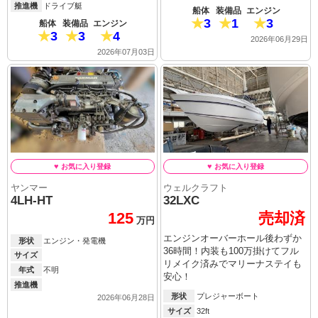
推進機
ドライブ艇
船体
装備品
エンジン
3
1
3
船体
装備品
エンジン
3
3
4
2026年06月29日
2026年07月03日
ヤンマー
ウェルクラフト
4LH-HT
32LXC
125
売却済
万円
エンジンオーバーホール後わずか
形状
エンジン・発電機
36時間！内装も100万掛けてフル
サイズ
リメイク済みでマリーナステイも
年式
不明
安心！
推進機
形状
プレジャーボート
2026年06月28日
サイズ
32ft