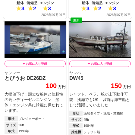
船体
装備品
エンジン
船体
装備品
エンジン
3
2
3
3
2
3
2026年07月07日
2026年07月07日
更新
ヤンマー
ヤマハ
とびうお DE26DZ
DW45
100
150
万円
万円
大幅値下げ！頑丈な船体と信頼性
シャフト、ペラ、舵が上下動作可
の高いディーゼルエンジン 船
能 浅瀬でもOK 以前は海苔船と
体・エンジン共に綺麗に保たれて
して活躍していました
います。
形状
漁船タイプ・漁船・業務船
形状
プレジャーボート
サイズ
45ft
サイズ
26ft
年式
1984年
年式
1990年
推進機
シャフト船