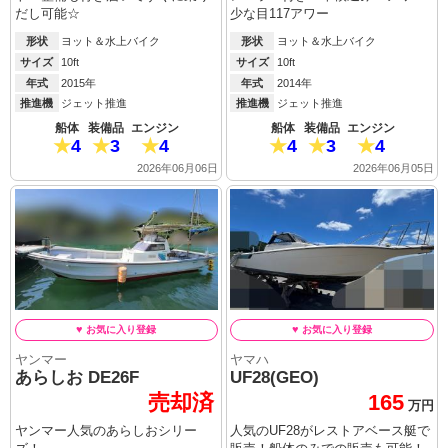
だし可能☆
少な目117アワー
形状
ヨット＆水上バイク
形状
ヨット＆水上バイク
サイズ
10ft
サイズ
10ft
年式
2015年
年式
2014年
推進機
ジェット推進
推進機
ジェット推進
船体
装備品
エンジン
船体
装備品
エンジン
4
3
4
4
3
4
2026年06月06日
2026年06月05日
ヤンマー
ヤマハ
あらしお DE26F
UF28(GEO)
売却済
165
万円
ヤンマー人気のあらしおシリー
人気のUF28がレストアベース艇で