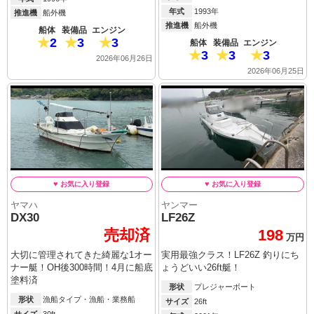
年式
1993年
推進機
船外機
推進機
船外機
船体
装備品
エンジン
2
3
3
船体
装備品
エンジン
3
3
3
2026年06月26日
2026年06月25日
ヤマハ
ヤンマー
DX30
LF26Z
売却済
198
万円
大切に管理されてきた綺麗な1オー
実用最強クラス！LF26Z 釣りにち
ナー艇！OH後300時間！4月に船底
ょうどいい26ft艇！
塗料済
形状
プレジャーボート
形状
漁船タイプ・漁船・業務船
サイズ
26ft
サイズ
30ft