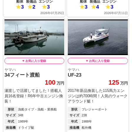
船体
装備品
エンジン
船体
装備品
エンジン
3
2
3
3
4
3
2026年07月25日
2026年07月11日
ヤマハ
ヤマハ
34フィート渡船
UF-23
100
125
万円
万円
瀬渡しで活躍してました！搭載人
2017年新品換装した115馬力エン
員16名登録！R6年中古エンジン換
ジンは約700時間！人気のウォーク
装！
アラウンド艇！
形状
漁船タイプ・漁船・業務船
形状
プレジャーボート
サイズ
34ft
サイズ
23ft
年式
1989年
年式
1988年
推進機
ドライブ艇
推進機
船外機