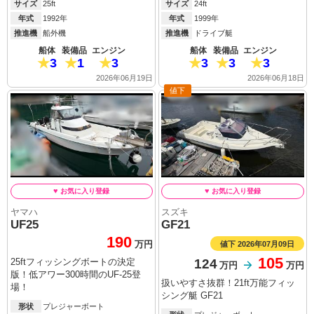
サイズ
25ft
サイズ
24ft
年式
1992年
年式
1999年
推進機
船外機
推進機
ドライブ艇
船体
装備品
エンジン
船体
装備品
エンジン
3
1
3
3
3
3
2026年06月19日
2026年06月18日
値下
ヤマハ
スズキ
UF25
GF21
190
値下 2026年07月09日
万円
105
124
25ftフィッシングボートの決定
万円
万円
版！低アワー300時間のUF-25登
扱いやすさ抜群！21ft万能フィッ
場！
シング艇 GF21
形状
プレジャーボート