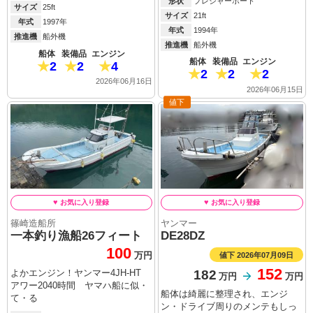
形状
プレジャーボート
サイズ
25ft
サイズ
21ft
年式
1997年
年式
1994年
推進機
船外機
推進機
船外機
船体
装備品
エンジン
船体
装備品
エンジン
2
2
4
2
2
2
2026年06月16日
2026年06月15日
値下
篠崎造船所
ヤンマー
一本釣り漁船26フィート
DE28DZ
100
値下 2026年07月09日
万円
152
182
よかエンジン！ヤンマー4JH-HT
万円
万円
アワー2040時間 ヤマハ船に似・
船体は綺麗に整理され、エンジ
て・る
ン・ドライブ周りのメンテもしっ