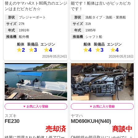
替えのヤマハ4スト80馬力のエンジ
能です！船体は古いがピッカピカ
ンはまだピカピカ☆
です！
形状
プレジャーボート
形状
漁船タイプ・漁船・業務船
サイズ
27ft
サイズ
31ft
年式
1991年
年式
1985年
推進機
船外機
推進機
シャフト船
船体
装備品
エンジン
船体
装備品
エンジン
2
3
4
4
3
4
2026年05月24日
2026年05月18日
スズキ
ヤマハ
FE230
MD690KUH(N40)
売却済
商談中
綺麗に管理された船体！低アワー
OH前提か部品取りにいかがでしょ