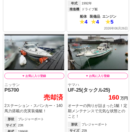
年式
1992年
推進機
ドライブ艇
船体
装備品
エンジン
4
4
5
2026年06月26日
ニッサン
ヤマハ
PS700
UF-25(タックル25)
売却済
160
万円
2ステーション・スパンカー・140
オーナーの拘りが詰まった1艇！定
馬力搭載の充実装備艇！
期メンテナンスで元気な状態との
こと！
形状
プレジャーボート
形状
プレジャーボート
サイズ
23ft
サイズ
25ft
年式
1996年