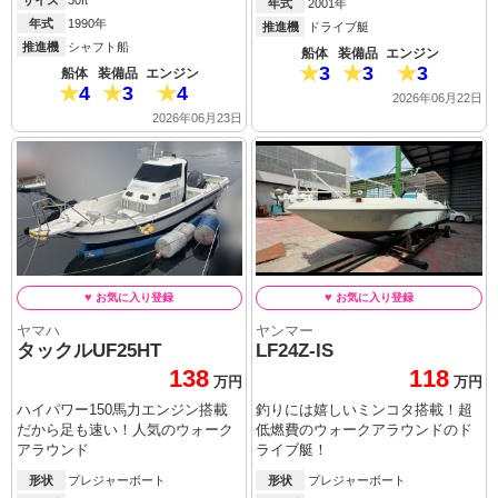
年式
2001年
年式
1990年
推進機
ドライブ艇
推進機
シャフト船
船体
装備品
エンジン
3
3
3
船体
装備品
エンジン
4
3
4
2026年06月22日
2026年06月23日
ヤマハ
ヤンマー
タックルUF25HT
LF24Z-IS
138
118
万円
万円
ハイパワー150馬力エンジン搭載
釣りには嬉しいミンコタ搭載！超
だから足も速い！人気のウォーク
低燃費のウォークアラウンドのド
アラウンド
ライブ艇！
形状
プレジャーボート
形状
プレジャーボート