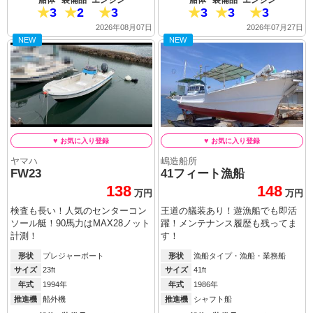
3
2
3
3
3
3
2026年08月07日
2026年07月27日
NEW
NEW
ヤマハ
嶋造船所
FW23
41フィート漁船
138
148
万円
万円
検査も長い！人気のセンターコン
王道の艤装あり！遊漁船でも即活
ソール艇！90馬力はMAX28ノット
躍！メンテナンス履歴も残ってま
計測！
す！
形状
プレジャーボート
形状
漁船タイプ・漁船・業務船
サイズ
23ft
サイズ
41ft
年式
1994年
年式
1986年
推進機
船外機
推進機
シャフト船