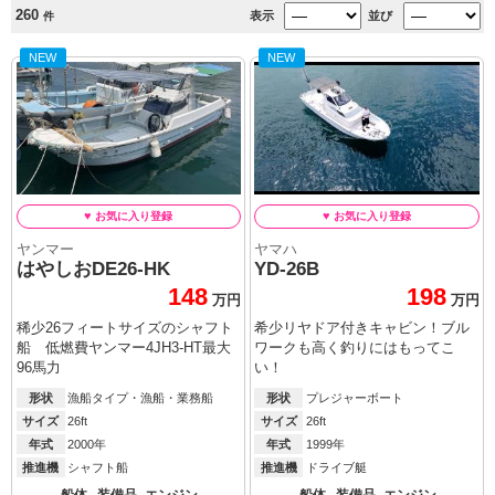
260
表示
並び
件
NEW
NEW
ヤンマー
ヤマハ
はやしおDE26-HK
YD-26B
148
198
万円
万円
稀少26フィートサイズのシャフト
希少リヤドア付きキャビン！ブル
船 低燃費ヤンマー4JH3-HT最大
ワークも高く釣りにはもってこ
96馬力
い！
形状
漁船タイプ・漁船・業務船
形状
プレジャーボート
サイズ
26ft
サイズ
26ft
年式
2000年
年式
1999年
推進機
シャフト船
推進機
ドライブ艇
船体
装備品
エンジン
船体
装備品
エンジン