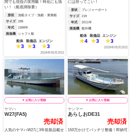
間でも現役の実用艇！時化にも強
には持ってこい！
い！（船底掃除要）
形状
プレジャーボート
形状
漁船タイプ・漁船・業務船
サイズ
21ft
サイズ
28ft
年式
2011年
年式
1998年
推進機
船外機
推進機
シャフト船
船体
装備品
エンジン
4
3
3
船体
装備品
エンジン
3
3
3
2026年05月25日
2026年05月25日
ヤマハ
ヤンマー
W27(FA5)
あらしおDE31
売却済
売却済
人気のヤマハW27に3年前新品載せ
150万かけてバッチリ整備！即納可