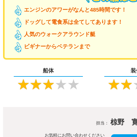
エンジンのアワーがなんと485時間です！
ドッグして電食系は全てしてあります！
人気のウォークアラウンド艇
ビギナーからベテランまで
船体
装
★
★
★
★
★
★
★
椋野 
担当：
お気軽にお問い合わせください