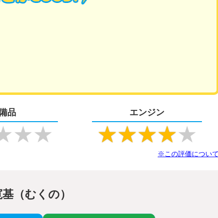
備品
エンジン
★
★
★
★
★
★
★
★
※この評価につい
寛基（むくの）