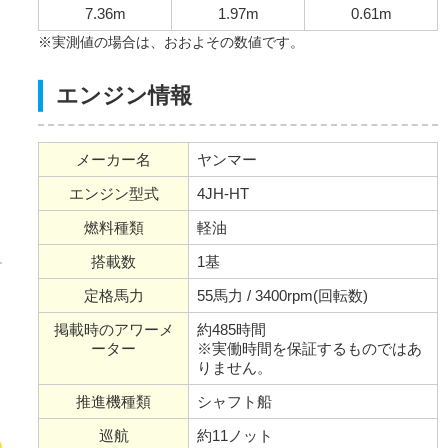
7.36m
1.97m
0.61m
※実測値の場合は、おおよその数値です。
エンジン情報
メーカー名
ヤンマー
エンジン型式
4JH-HT
燃料種類
軽油
搭載数
1基
定格馬力
55馬力 / 3400rpm(回転数)
掲載時のアワーメ
約485時間
ーター
※実働時間を保証するものではあ
りません。
推進機種類
シャフト船
巡航
約11ノット