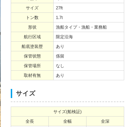
サイズ
27ft
トン数
1.7t
形状
漁船タイプ・漁船・業務船
航行区域
限定沿海
船底塗装歴
あり
保管状態
係留
保管場所
なし
取材有無
あり
サイズ
サイズ(船検証)
全長
全幅
全深