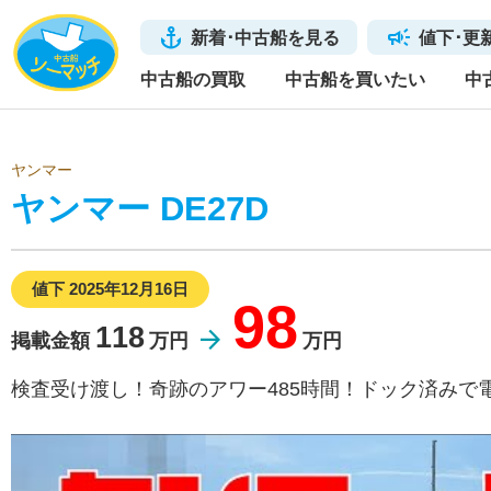
新着･中古船を見る
値下･更
中古船の買取
中古船を買いたい
中
ヤンマー
ヤンマー DE27D
値下 2025年12月16日
98
118
掲載金額
万円
万円
検査受け渡し！奇跡のアワー485時間！ドック済みで