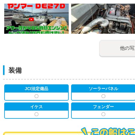
他の写
装備
JCI法定備品
ソーラーパネル
〇
〇
イケス
フェンダー
〇
〇