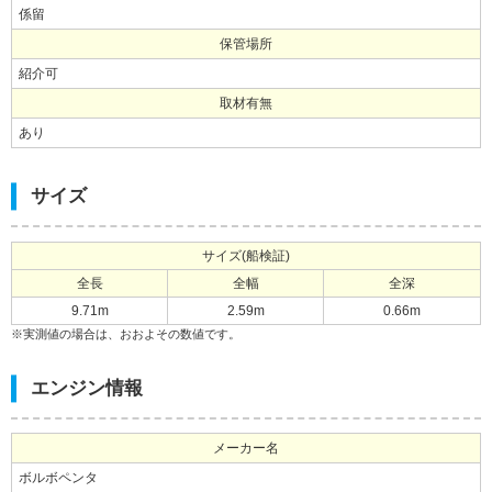
係留
保管場所
紹介可
取材有無
あり
サイズ
サイズ(船検証)
全長
全幅
全深
9.71m
2.59m
0.66m
※実測値の場合は、おおよその数値です。
エンジン情報
メーカー名
ボルボペンタ