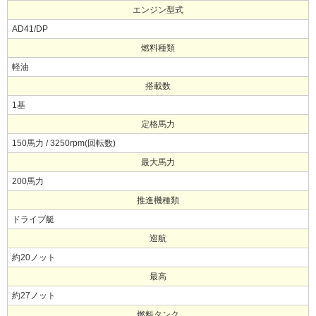
エンジン型式
AD41/DP
燃料種類
軽油
搭載数
1基
定格馬力
150馬力 / 3250rpm(回転数)
最大馬力
200馬力
推進機種類
ドライブ艇
巡航
約20ノット
最高
約27ノット
燃料タンク