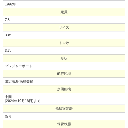
1992年
定員
7人
サイズ
33ft
トン数
3.7t
形状
プレジャーボート
航行区域
限定沿海,漁船登録
次回船検
中間
(2024年10月18日)まで
船底塗装歴
あり
保管状態