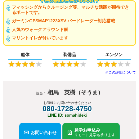
フィッシングからクルージング等、マルチな活躍が期待でき
るボートです。
ガーミンGPSMAP1223XSV バードレーダー対応搭載
人気のウォークアラウンド艇
マリントイレが付いています
船体
装備品
エンジン
★
★
★
★
★
★
★
★
★
★
★
★
★
★
★
※この評価について
相馬 英樹（そうま）
担当：
お気軽にお問い合わせください
080-1728-4750
LINE ID: somahideki
見学お申込み
お問い合わせ
リモート見学も承ります