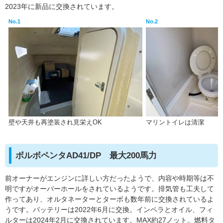
2023年に新品に交換されています。
No.1
No.2
壁や天井も再塗装され見栄えOK
マリントイレは清潔
ボルボペンタAD41/DP 最大200馬力
前オーナーがエンジンに詳しい方だったようで、内容や時期等は不
明ですがオーバーホールをされているようです。排気管も工夫して
作ってあり、オルタネーターとターボも数年前に交換されているよ
うです。バッテリーは2022年6月に交換。インペラとオイル、フィ
ルターは2024年2月に交換されています。MAX約27ノット。燃料タ