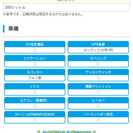
200リットル
※参考です。記載内容は保証するものではありません。
装備
JCI法定備品
GPS魚探
〇
ホンデックスHE-8S
２ステーション
オーニング
〇
〇
スパンカー
アンカーウィンチ
アルミ製
〇
イケス
電動マリントイレ
〇
〇
エアコン（家庭用）
ヒーター
〇
〇
ガーミンGPSMAP1223XSV
バードレーダー対応
〇
〇