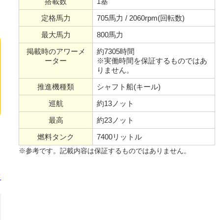
搭載数
1基
定格馬力
705馬力 / 2060rpm(回転数)
最大馬力
800馬力
掲載時のアワーメ
約7305時間
ーター
※実働時間を保証するものではあ
りません。
推進機種類
シャフト船(キール)
巡航
約13ノット
最高
約23ノット
燃料タンク
7400リットル
※参考です。記載内容は保証するものではありません。
て