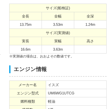
サイズ(船検証)
全長
全幅
全深
13.75m
3.53m
1.24m
サイズ(実測値)
実長
実幅
高さ
16.6m
3.63m
※実測値の場合は、おおよその数値です。
エンジン情報
メーカー名
イスズ
エンジン型式
UM6WG1UTCG
燃料種類
軽油