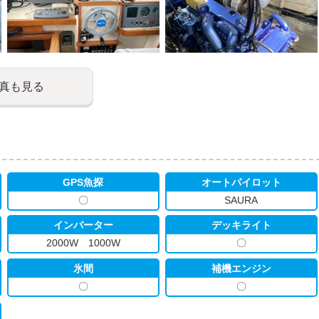
真も見る
GPS魚探
オートパイロット
〇
SAURA
インバーター
デッキライト
2000W 1000W
〇
氷間
補機エンジン
〇
〇