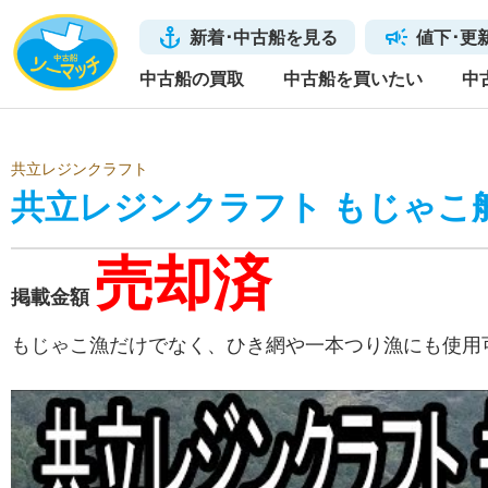
新着･中古船を見る
値下･更
中古船の買取
中古船を買いたい
中
共立レジンクラフト
共立レジンクラフト もじゃこ
売却済
掲載金額
もじゃこ漁だけでなく、ひき網や一本つり漁にも使用