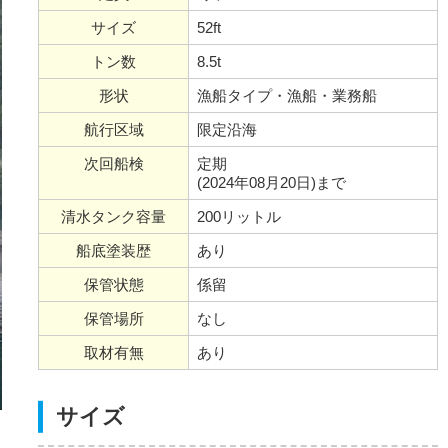
サイズ
52ft
トン数
8.5t
形状
漁船タイプ・漁船・業務船
航行区域
限定沿海
次回船検
定期
(2024年08月20日)まで
清水タンク容量
200リットル
船底塗装歴
あり
保管状態
係留
保管場所
なし
取材有無
あり
サイズ