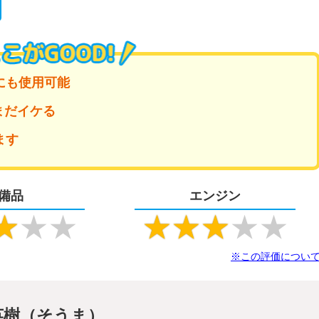
にも使用可能
まだイケる
ます
備品
エンジン
★
★
★
★
★
★
★
★
※この評価につい
英樹（そうま）