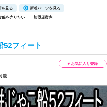
新を見る
新着パーツを見る
古船を売りたい
加盟店案内
船52フィート
可能