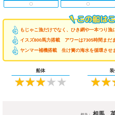
〇
〇
もじゃこ漁だけでなく、ひき網や一本つり漁
イスズ800馬力搭載 アワーは7305時間まだ
ヤンマー補機搭載 生け簀の海水を循環させ
船体
装
★
★
★
★
★
★
★
相馬 
担当：