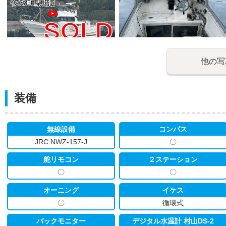
他の写
装備
無線設備
コンパス
JRC NWZ-157-J
〇
舵リモコン
２ステーション
〇
〇
オーニング
イケス
〇
循環式
バックモニター
デジタル水温計 村山DS-2