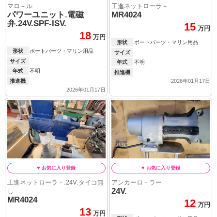
マロ－ル.
工進ネットローラ－
パワーユニット.電磁
MR4024
弁.24V.SPF-ISV.
15
万円
18
万円
形状
ボートパーツ・マリン用品
形状
ボートパーツ・マリン用品
サイズ
サイズ
年式
不明
年式
不明
推進機
2026年01月17日
推進機
2026年01月17日
工進ネットローラ－.24V.タイコ無
アンカーロ－ラー
24V.
し
MR4024
12
万円
13
万円