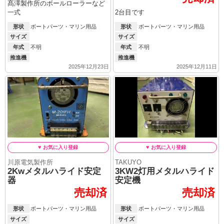
髙澤製作所のボールローラーなど
一式
2台目です
形状
ボートパーツ・マリン用品
形状
ボートパーツ・マリン用品
サイズ
サイズ
年式
不明
年式
不明
推進機
推進機
2025年12月23日
2025年12月11日
川原電気製作所
TAKUYO
2Kwメタルハライド安定
3KW2灯用メタルハライド
器
安定機
売却済
売却済
形状
ボートパーツ・マリン用品
形状
ボートパーツ・マリン用品
サイズ
サイズ