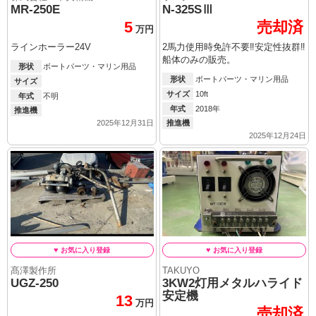
MR-250E
N-325SⅢ
5
売却済
万円
ラインホーラー24V
2馬力使用時免許不要‼︎安定性抜群‼︎
船体のみの販売。
形状
ボートパーツ・マリン用品
形状
ボートパーツ・マリン用品
サイズ
サイズ
10ft
年式
不明
年式
2018年
推進機
2025年12月31日
推進機
2025年12月24日
髙澤製作所
TAKUYO
UGZ-250
3KW2灯用メタルハライド
安定機
13
万円
売却済