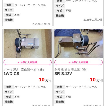
形状
ボートパーツ・マリン用品
形状
ボートパーツ・マリン用品
サイズ
サイズ
年式
不明
年式
不明
推進機
2026年01月17日
推進機
2026年01月17日
ホーマS型 森山製作所（株）
釣り機.新日海工業（株）
1WD-CS
SR-S.12V
10
10
万円
万円
形状
ボートパーツ・マリン用品
形状
ボートパーツ・マリン用品
サイズ
サイズ
年式
不明
年式
不明
推進機
推進機
2026年01月17日
2026年01月17日