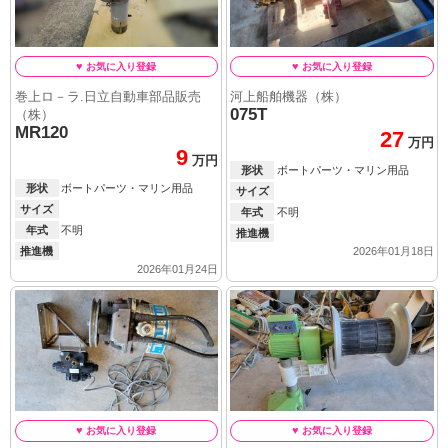
巻上ロ－ラ.日立自動車部品販売
河上船舶機器（株）
075T
（株）
MR120
27
万円
9
万円
形状
ボートパーツ・マリン用品
形状
ボートパーツ・マリン用品
サイズ
サイズ
年式
不明
年式
不明
推進機
2026年01月18日
推進機
2026年01月24日