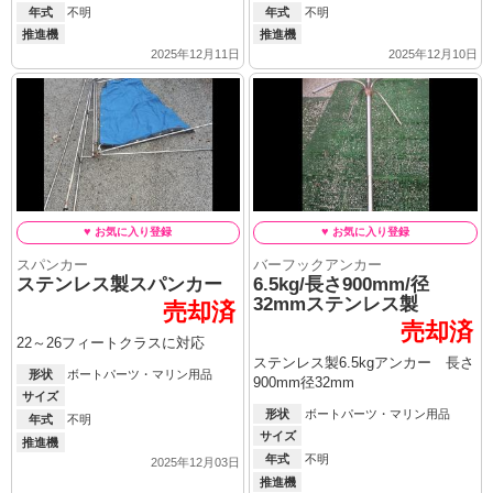
年式
不明
年式
不明
推進機
推進機
2025年12月11日
2025年12月10日
スパンカー
バーフックアンカー
ステンレス製スパンカー
6.5kg/長さ900mm/径
32mmステンレス製
売却済
売却済
22～26フィートクラスに対応
ステンレス製6.5kgアンカー 長さ
形状
ボートパーツ・マリン用品
900mm径32mm
サイズ
形状
ボートパーツ・マリン用品
年式
不明
サイズ
推進機
年式
不明
2025年12月03日
推進機