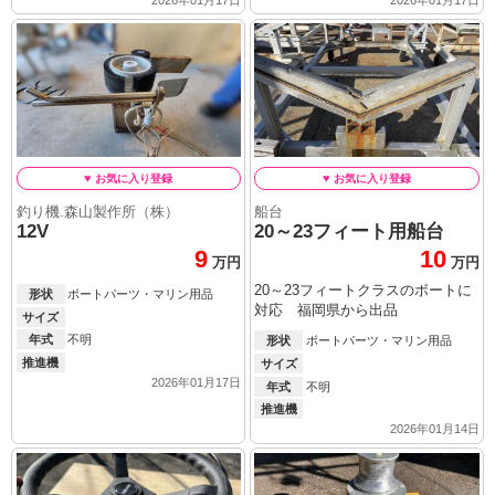
釣り機.森山製作所（株）
船台
12V
20～23フィート用船台
9
10
万円
万円
20～23フィートクラスのボートに
形状
ボートパーツ・マリン用品
対応 福岡県から出品
サイズ
年式
不明
形状
ボートパーツ・マリン用品
推進機
サイズ
2026年01月17日
年式
不明
推進機
2026年01月14日