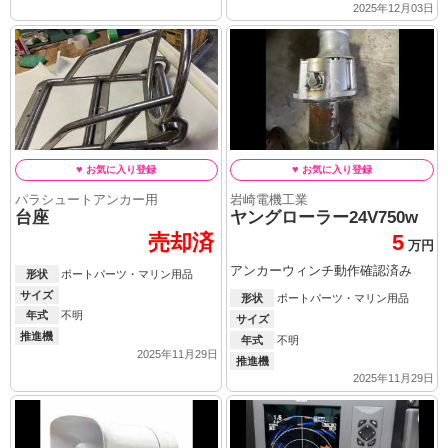
2025年12月03日
パラシュートアンカー用
岩崎電機工業
台座
ヤングローラー24V750w
売却済
5
万円
アンカーウィンチ動作確認済み
形状
ボートパーツ・マリン用品
サイズ
形状
ボートパーツ・マリン用品
年式
不明
サイズ
推進機
年式
不明
2025年11月29日
推進機
2025年11月29日