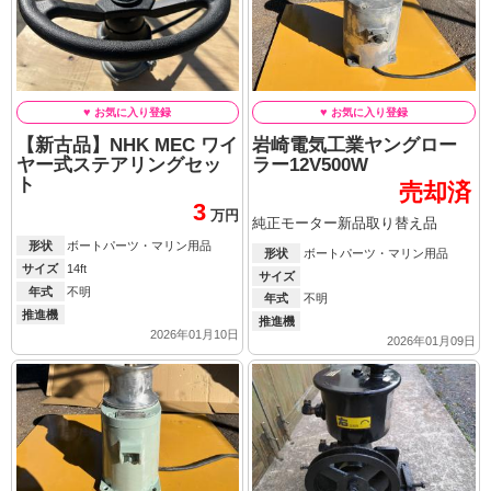
【新古品】NHK MEC ワイ
岩崎電気工業ヤングロー
ヤー式ステアリングセッ
ラー12V500W
ト
売却済
3
万円
純正モーター新品取り替え品
形状
ボートパーツ・マリン用品
形状
ボートパーツ・マリン用品
サイズ
14ft
サイズ
年式
不明
年式
不明
推進機
推進機
2026年01月10日
2026年01月09日