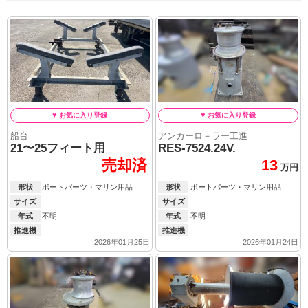
船台
アンカーロ－ラー工進
21〜25フィート用
RES-7524.24V.
売却済
13
万円
形状
ボートパーツ・マリン用品
形状
ボートパーツ・マリン用品
サイズ
サイズ
年式
不明
年式
不明
推進機
推進機
2026年01月25日
2026年01月24日