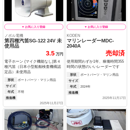
ノボル電機
KODEN
第四種汽笛SG-122 24V 未
マリンレーダーMDC-
使用品
2040A
3.5
売却済
万円
電子ホーン (マイク機能なし)第４
使用期間わずか1年、稼働時間355
種汽笛（日本小型船舶検査機構認
時間の状態のいいレーダーです
定品）未使用品
形状
ボートパーツ・マリン用品
形状
ボートパーツ・マリン用品
サイズ
サイズ
年式
2024年
年式
不明
推進機
2025年11月17日
推進機
2025年11月27日