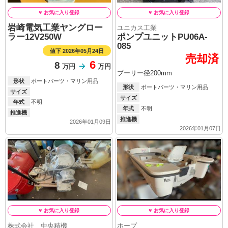
岩崎電気工業ヤングロー
ユニカス工業
ラー12V250W
ポンプユニットPU06A-
085
値下 2026年05月24日
売却済
6
8
万円
万円
プーリー径200mm
形状
ボートパーツ・マリン用品
形状
ボートパーツ・マリン用品
サイズ
サイズ
年式
不明
年式
不明
推進機
推進機
2026年01月09日
2026年01月07日
株式会社 中央精機
ホープ