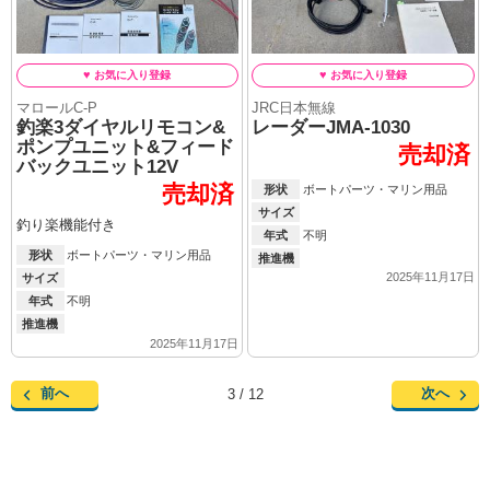
マロールC-P
JRC日本無線
釣楽3ダイヤルリモコン&
レーダーJMA-1030
ポンプユニット&フィード
売却済
バックユニット12V
売却済
形状
ボートパーツ・マリン用品
サイズ
釣り楽機能付き
年式
不明
形状
ボートパーツ・マリン用品
推進機
2025年11月17日
サイズ
年式
不明
推進機
2025年11月17日
前へ
次へ
3 / 12