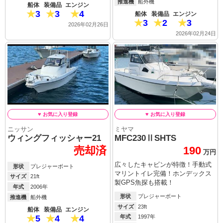
推進機
船外機
船体
装備品
エンジン
3
3
4
船体
装備品
エンジン
3
2
3
2026年02月26日
2026年02月24日
ニッサン
ミヤマ
ウィングフィッシャー21
MFC230ⅡSHTS
売却済
190
万円
広々したキャビンが特徴！手動式
形状
プレジャーボート
マリントイレ完備！ホンデックス
サイズ
21ft
製GPS魚探も搭載！
年式
2006年
形状
プレジャーボート
推進機
船外機
サイズ
23ft
船体
装備品
エンジン
5
4
4
年式
1997年