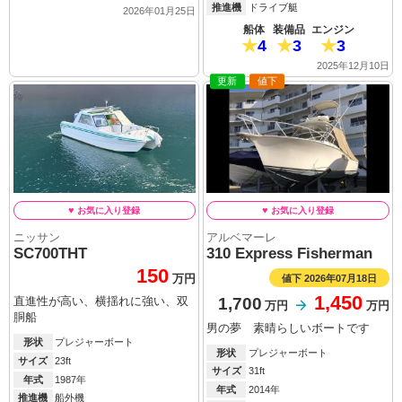
推進機
ドライブ艇
2026年01月25日
船体
装備品
エンジン
4
3
3
2025年12月10日
更新
値下
ニッサン
アルベマーレ
SC700THT
310 Express Fisherman
150
値下 2026年07月18日
万円
1,450
1,700
直進性が高い、横揺れに強い、双
万円
万円
胴船
男の夢 素晴らしいボートです
形状
プレジャーボート
形状
プレジャーボート
サイズ
23ft
サイズ
31ft
年式
1987年
年式
2014年
推進機
船外機