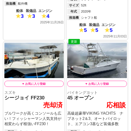
推進機
船外機
サイズ
52ft
船体
装備品
エンジン
年式
2020年
3
3
4
推進機
シャフト船
2025年11月26日
船体
装備品
エンジン
5
5
5
2025年11月03日
更新
スズキ
バイキングヨット
シージョイ FF230
45 オープン
売却済
応相談
ブルワークが高くコンソールも広
高級超豪華VIKING YACHTS ナ
い！フィッシャーマン人気支持が
ブネット2＆3、オートパイロッ
相変わらず根強いFF230！
ト、エアコン3基など装備多数