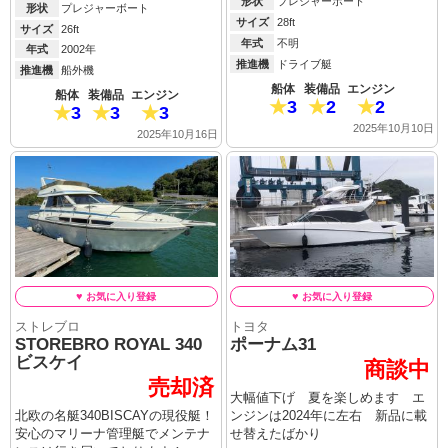
形状
プレジャーボート
形状
プレジャーボート
サイズ
28ft
サイズ
26ft
年式
不明
年式
2002年
推進機
ドライブ艇
推進機
船外機
船体
装備品
エンジン
船体
装備品
エンジン
3
2
2
3
3
3
2025年10月10日
2025年10月16日
ストレブロ
トヨタ
STOREBRO ROYAL 340
ポーナム31
ビスケイ
商談中
売却済
大幅値下げ 夏を楽しめます エ
北欧の名艇340BISCAYの現役艇！
ンジンは2024年に左右 新品に載
安心のマリーナ管理艇でメンテナ
せ替えたばかり