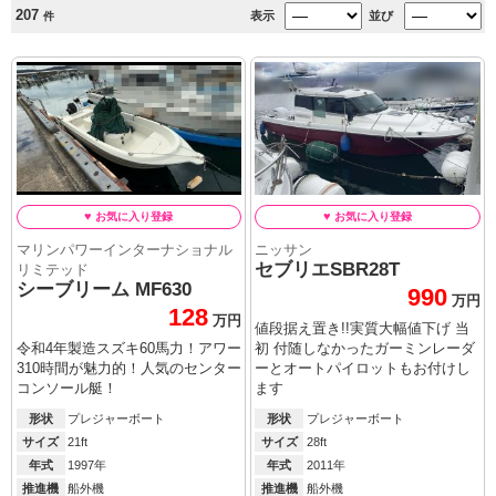
207
表示
並び
件
マリンパワーインターナショナル
ニッサン
セブリエSBR28T
リミテッド
シーブリーム MF630
990
万円
128
万円
値段据え置き!!実質大幅値下げ 当
令和4年製造スズキ60馬力！アワー
初 付随しなかったガーミンレーダ
310時間が魅力的！人気のセンター
ーとオートパイロットもお付けし
コンソール艇！
ます
形状
プレジャーボート
形状
プレジャーボート
サイズ
21ft
サイズ
28ft
年式
1997年
年式
2011年
推進機
船外機
推進機
船外機