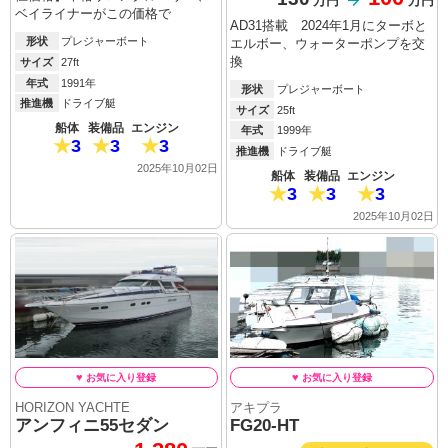
万円
万円
ベイライナーがこの価格で
AD31搭載 2024年1月にターボと
形状
プレジャーボート
エルボー、ウォーターポンプを交
換
サイズ
27ft
年式
1991年
形状
プレジャーボート
推進機
ドライブ艇
サイズ
25ft
船体
装備品
エンジン
年式
1999年
3
3
3
推進機
ドライブ艇
2025年10月02日
船体
装備品
エンジン
3
3
3
2025年10月02日
HORIZON YACHTE
アキプラ
アンフィニ55セダン
FG20-HT