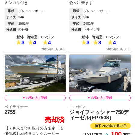
ミンコタ付き
色々出来ます
形状
プレジャーボート
形状
プレジャーボート
サイズ
24ft
サイズ
26ft
年式
1991年
年式
2002年
推進機
船外機
推進機
ドライブ艇
船体
装備品
エンジン
船体
装備品
エンジン
3
4
4
3
3
4
2025年10月04日
2025年10月03日
ベイライナー
ニッサン
2755
ジョイフィッシャー750デ
ィーゼル(FP750S)
売却済
値下 2026年06月03日
【７月末まで引取りの方限定 底
100
130
値価格】本格サロンクルーザー、