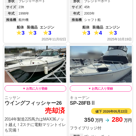
形状
プレジャーボート
形状
プレジャーボート
サイズ
23ft
サイズ
45ft
年式
1998年
年式
2003年
推進機
船外機
推進機
シャフト船
船体
装備品
エンジン
船体
装備品
エンジン
3
3
3
3
4
3
2025年11月02日
2025年10月19日
ニッサン
キョーデン
ウイングフィッシャー26
SP-28FBⅡ
売却済
値下 2026年05月22日
280
350
2014年製造225馬力はMAX36ノッ
万円
万円
ト越え！2ステに電動マリントイレ
フライブリッジ付
も完備！