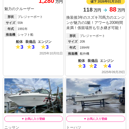
1,280
値下 2026年01月15日
万円
88
118
魅力のクルーザー
万円
万円
形状
プレジャーボート
換装後3年のスズキ70馬力のエンジ
ンが魅力の1艇！アワーも200時間
サイズ
55ft
未満！係留場所も引き継ぎ可能！
年式
1991年
推進機
シャフト船
形状
プレジャーボート
船体
装備品
エンジン
サイズ
20ft
3
3
3
年式
1994年
2025年10月01日
推進機
船外機
船体
装備品
エンジン
3
2
4
2025年09月29日
ニッサン
トーハツ