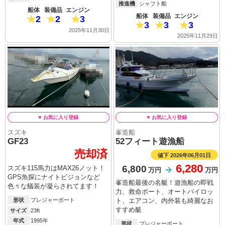
推進機
シャフト船
船体
装備品
エンジン
船体
装備品
エンジン
2
2
3
3
3
3
2025年11月30日
2025年11月29日
スズキ
峯造船
GF23
52フィート遊漁船
売却済
値下 2026年06月01日
6,280
6,800
スズキ115馬力はMAX26ノット！
万円
万円
GPS魚探にナイトビジョンなど
峯造船最後の名艇！遊漁船の即戦
色々な艤装が凝らされてます！
力、救命ボート、オートパイロッ
形状
プレジャーボート
ト、エアコン、内外装も綺麗なお
すすめ艇
サイズ
23ft
年式
1995年
形状
プレジャーボート