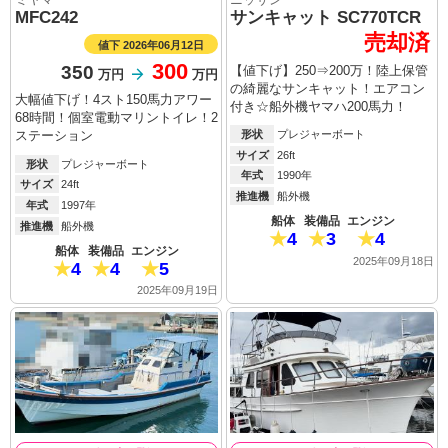
MFC242
サンキャット SC770TCR
売却済
値下 2026年06月12日
300
350
【値下げ】250⇒200万！陸上保管
万円
万円
の綺麗なサンキャット！エアコン
大幅値下げ！4スト150馬力アワー
付き☆船外機ヤマハ200馬力！
68時間！個室電動マリントイレ！2
形状
プレジャーボート
ステーション
サイズ
26ft
形状
プレジャーボート
年式
1990年
サイズ
24ft
推進機
船外機
年式
1997年
船体
装備品
エンジン
推進機
船外機
4
3
4
船体
装備品
エンジン
2025年09月18日
4
4
5
2025年09月19日