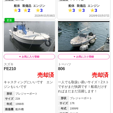
船体
装備品
エンジン
船体
装備品
エンジン
3
2
3
3
3
3
2026年03月08日
2026年03月07日
更新
スズキ
トーハツ
FE210
806
売却済
売却済
キャスティングにいいです エン
一人でも取扱い易いサイズ！2スト
ジンもいいです
ですがまだ快調です！船底だけす
ればまだまだ活躍します！
形状
プレジャーボート
形状
プレジャーボート
サイズ
21ft
サイズ
17ft
年式
1996年
年式
1999年
推進機
船外機