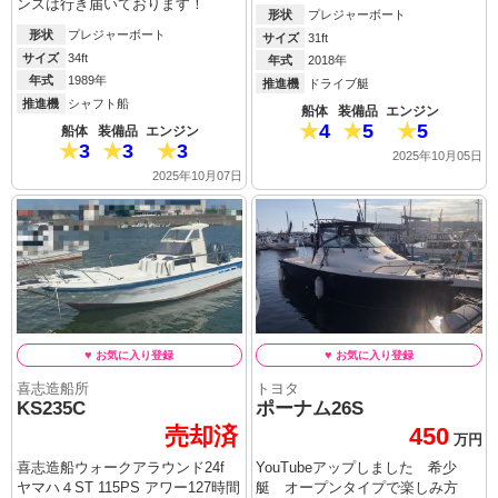
ンスは行き届いております！
形状
プレジャーボート
形状
プレジャーボート
サイズ
31ft
サイズ
34ft
年式
2018年
年式
1989年
推進機
ドライブ艇
推進機
シャフト船
船体
装備品
エンジン
4
5
5
船体
装備品
エンジン
3
3
3
2025年10月05日
2025年10月07日
喜志造船所
トヨタ
KS235C
ポーナム26S
売却済
450
万円
喜志造船ウォークアラウンド24f
YouTubeアップしました 希少
ヤマハ４ST 115PS アワー127時間
艇 オープンタイプで楽しみ方