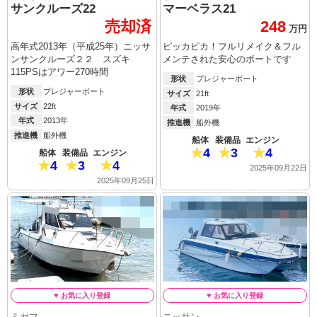
サンクルーズ22
マーベラス21
売却済
248
万円
高年式2013年（平成25年）ニッサ
ピッカピカ！フルリメイク＆フル
ンサンクルーズ２２ スズキ
メンテされた安心のボートです
115PSはアワー270時間
形状
プレジャーボート
形状
プレジャーボート
サイズ
21ft
サイズ
22ft
年式
2019年
年式
2013年
推進機
船外機
推進機
船外機
船体
装備品
エンジン
4
3
4
船体
装備品
エンジン
4
3
4
2025年09月22日
2025年09月25日
ミヤマ
ニッサン