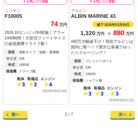
ニッサン
アルビン
F1000S
ALBIN MARINE 43
74
値下 2026年03月05日
万円
880
1,320
2024.10エンジンOH実施！アワー
万円
万円
1440時間！大型32フィートサイズ
440万大幅値下げ！現役アルビンは
の超低燃費ドライブ船！
国内に唯一！？贅沢な装備でゆっ
形状
漁船タイプ・漁船・業務船
たりクルージング！
サイズ
32ft
形状
プレジャーボート
年式
1985年
サイズ
43ft
推進機
ドライブ艇
年式
1993年
船体
装備品
エンジン
推進機
シャフト船
3
2
4
船体
装備品
エンジン
2025年09月14日
3
3
3
2025年09月12日
前へ
次へ
2 / 7