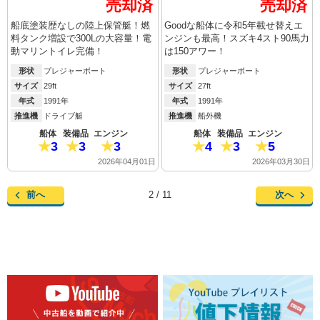
売却済
売却済
船底塗装歴なしの陸上保管艇！燃
Goodな船体に令和5年載せ替えエ
料タンク増設で300Lの大容量！電
ンジンも最高！スズキ4スト90馬力
動マリントイレ完備！
は150アワー！
形状
プレジャーボート
形状
プレジャーボート
サイズ
29ft
サイズ
27ft
年式
1991年
年式
1991年
推進機
ドライブ艇
推進機
船外機
船体
装備品
エンジン
船体
装備品
エンジン
3
3
3
4
3
5
2026年04月01日
2026年03月30日
前へ
次へ
2 / 11