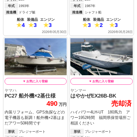
年式
1993年
年式
1987年
推進機
ドライブ艇
推進機
シャフト船
船体
装備品
エンジン
船体
装備品
エンジン
4
3
3
3
2
3
2026年05月30日
2026年05月28日
ヤマハ
ヤンマー
PC27 船外機×2基仕様
はやかぜEX26B-BK
490
売却済
万円
内装リフォーム、GPS魚探などの
ハイパワー4LH-UT 180馬力 ア
電子機器も新調！船外機×2基はま
ワー1952時間 福岡県保管場所ご
だアワー50時間です
相談ください
形状
プレジャーボート
形状
プレジャーボート