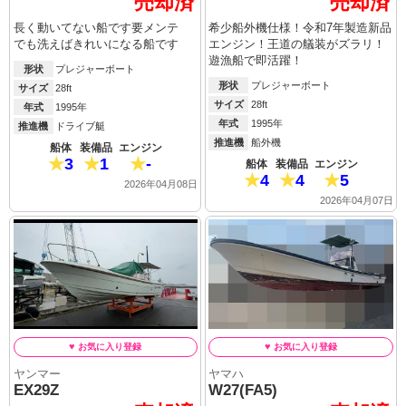
売却済
売却済
長く動いてない船です要メンテ
希少船外機仕様！令和7年製造新品
でも洗えばきれいになる船です
エンジン！王道の艤装がズラリ！
遊漁船で即活躍！
形状
プレジャーボート
形状
プレジャーボート
サイズ
28ft
サイズ
28ft
年式
1995年
年式
1995年
推進機
ドライブ艇
推進機
船外機
船体
装備品
エンジン
3
1
-
船体
装備品
エンジン
4
4
5
2026年04月08日
2026年04月07日
ヤンマー
ヤマハ
EX29Z
W27(FA5)