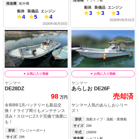
推進機
船外機
船体
装備品
エンジン
船体
装備品
エンジン
3
3
3
4
5
4
2026年06月01日
2026年06月03日
ヤンマー
ヤンマー
DE28DZ
あらしお DE26F
98
売却済
万円
令和8年1月バッテリーも新品交
ヤンマー人気のあらしおシリー
換！ドライブ周りもメンテナンス
ズ！
済み！スローに2ステ完備で漁業に
形状
漁船タイプ・漁船・業務船
も！
サイズ
26ft
形状
プレジャーボート
年式
1998年
サイズ
28ft
推進機
シャフト船