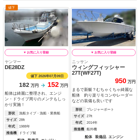
値下
ヤンマー
ニッサン
DE28DZ
ウィングフィッシャー
27T(WF27T)
値下 2026年07月09日
950
万円
152
182
万円
万円
まるで新艇？むちゃくちゃ綺麗な
船体は綺麗に整理され、エンジ
船体 釣り楽リモコンやレーダー
ン・ドライブ周りのメンテもしっ
などの装備も良いです
かり実施！
形状
プレジャーボート
形状
漁船タイプ・漁船・業務船
サイズ
27ft
サイズ
28ft
年式
2014年
年式
1988年
推進機
船外機
推進機
ドライブ艇
船体
装備品
エンジン