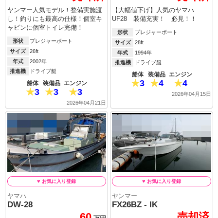
ヤンマー人気モデル！整備実施渡
【大幅値下げ】人気のヤマハ
し！釣りにも最高の仕様！個室キ
UF28 装備充実！ 必見！！
ャビンに個室トイレ完備！
形状
プレジャーボート
形状
プレジャーボート
サイズ
28ft
サイズ
26ft
年式
1994年
年式
2002年
推進機
ドライブ艇
推進機
ドライブ艇
船体
装備品
エンジン
3
4
4
船体
装備品
エンジン
3
3
3
2026年04月15日
2026年04月21日
ヤマハ
ヤンマー
DW-28
FX26BZ - IK
60
売却済