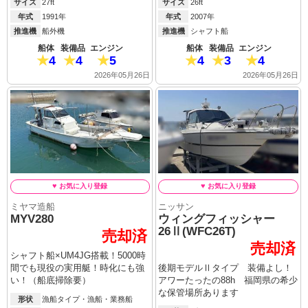
サイズ
27ft
サイズ
26ft
年式
1991年
年式
2007年
推進機
船外機
推進機
シャフト船
船体
装備品
エンジン
船体
装備品
エンジン
4
4
5
4
3
4
2026年05月26日
2026年05月26日
ミヤマ造船
ニッサン
MYV280
ウィングフィッシャー
26Ⅱ(WFC26T)
売却済
売却済
シャフト船×UM4JG搭載！5000時
間でも現役の実用艇！時化にも強
後期モデルⅡタイプ 装備よし！
い！（船底掃除要）
アワーたったの88h 福岡県の希少
な保管場所あります
形状
漁船タイプ・漁船・業務船