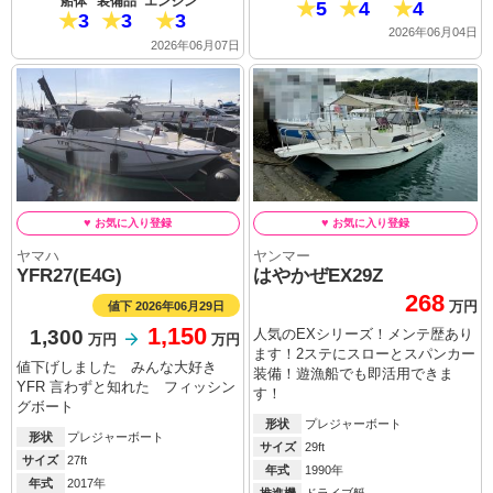
船体
装備品
エンジン
5
4
4
3
3
3
2026年06月04日
2026年06月07日
ヤマハ
ヤンマー
YFR27(E4G)
はやかぜEX29Z
268
値下 2026年06月29日
万円
1,150
1,300
人気のEXシリーズ！メンテ歴あり
万円
万円
ます！2ステにスローとスパンカー
値下げしました みんな大好き
装備！遊漁船でも即活用できま
YFR 言わずと知れた フィッシン
す！
グボート
形状
プレジャーボート
形状
プレジャーボート
サイズ
29ft
サイズ
27ft
年式
1990年
年式
2017年
推進機
ドライブ艇