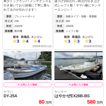
希少トップランJ！メンテナンスも
値下げ100万円→80万円引き上げ
行き届いており綺麗に丁寧に乗ら
式シャフト船！ヤマハ艇にヤンマ
れてるのが伝わります！
ーエンジン！
形状
プレジャーボート
形状
漁船タイプ・漁船・業務船
サイズ
25ft
サイズ
26ft
年式
2002年
年式
1994年
推進機
船外機
推進機
シャフト船
船体
装備品
エンジン
船体
装備品
エンジン
3
4
4
3
3
3
2026年05月11日
2026年05月09日
ヤマハ
ヤンマー
DY-25A
はやかぜEX26B-BS
80
580
万円
万円