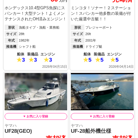
万円
ホンデックス10.4型GPS魚探にス
ミンコタ！ソナー！２ステーショ
パンカー！大型テント！よくメン
ン！スパンカー他多数の装備が付
テナンスされたOH済みエンジン！
いた厳選中古艇！！
形状
漁船タイプ・漁船・業務船
形状
プレジャーボート
サイズ
28ft
サイズ
26ft
年式
1982年
年式
2001年
推進機
シャフト船
推進機
ドライブ艇
船体
装備品
エンジン
船体
装備品
エンジン
3
3
3
5
5
5
2026年04月15日
2026年04月14日
ヤマハ
ヤマハ
UF28(GEO)
UF-28船外機仕様