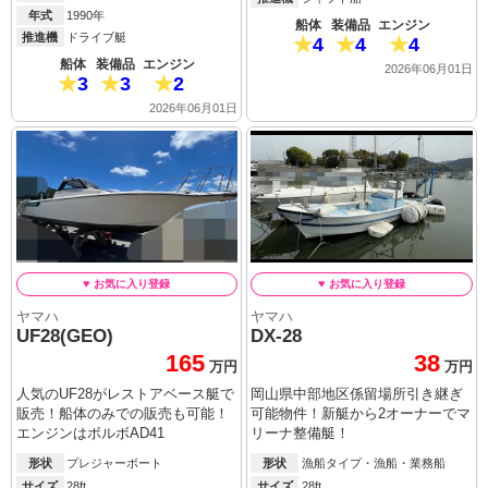
年式
1990年
船体
装備品
エンジン
推進機
ドライブ艇
4
4
4
船体
装備品
エンジン
2026年06月01日
3
3
2
2026年06月01日
ヤマハ
ヤマハ
UF28(GEO)
DX-28
165
38
万円
万円
人気のUF28がレストアベース艇で
岡山県中部地区係留場所引き継ぎ
販売！船体のみでの販売も可能！
可能物件！新艇から2オーナーでマ
エンジンはボルボAD41
リーナ整備艇！
形状
プレジャーボート
形状
漁船タイプ・漁船・業務船
サイズ
28ft
サイズ
28ft