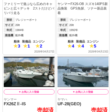
ファミリーで遊ぶなら広めのキャ
ヤンマーFX26-OB スズキ140PS新
ビンと広々デッキ 2ストだけどバ
品換装 GPS魚探、ソナー新品装
リバリ走る
着
形状
プレジャーボート
形状
プレジャーボート
サイズ
26ft
サイズ
26ft
年式
1984年
年式
1992年
推進機
船外機
推進機
船外機
船体
装備品
エンジン
船体
装備品
エンジン
3
1
2
4
4
5
2026年04月27日
2026年04月23日
ヤンマー
ヤマハ
FX26ZⅡ-IS
UF-28(GEO)
売却済
売却済