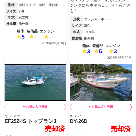
の３０ノット超！ 釣りにクルー
形状
漁船タイプ・漁船・業務船
ジングに船中泊もOK！イカ夜だき
も！
サイズ
25ft
年式
2023年
形状
プレジャーボート
推進機
船外機
サイズ
26ft
船体
装備品
エンジン
年式
1991年
5
-
-
推進機
船外機
2026年05月18日
船体
装備品
エンジン
3
5
3
2026年05月12日
ヤンマー
ヤマハ
EF25Z-IS トップランJ
DY-26D
売却済
売却済