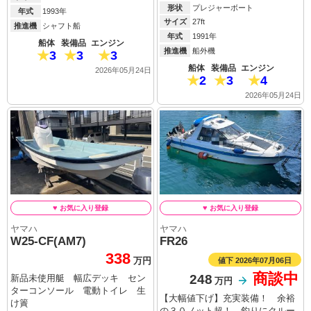
形状
プレジャーボート
年式
1993年
サイズ
27ft
推進機
シャフト船
年式
1991年
船体
装備品
エンジン
推進機
船外機
3
3
3
船体
装備品
エンジン
2026年05月24日
2
3
4
2026年05月24日
ヤマハ
ヤマハ
W25-CF(AM7)
FR26
338
値下 2026年07月06日
万円
商談中
248
新品未使用艇 幅広デッキ セン
万円
ターコンソール 電動トイレ 生
【大幅値下げ】充実装備！ 余裕
け簀