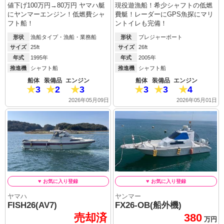
値下げ100万円→80万円 ヤマハ艇
現役遊漁船！希少シャフトの低燃
にヤンマーエンジン！低燃費シャ
費艇！レーダーにGPS魚探にマリ
フト船！
ントイレも完備！
形状
漁船タイプ・漁船・業務船
形状
プレジャーボート
サイズ
25ft
サイズ
26ft
年式
1995年
年式
2005年
推進機
シャフト船
推進機
シャフト船
船体
装備品
エンジン
船体
装備品
エンジン
3
2
3
3
3
4
2026年05月09日
2026年05月01日
ヤマハ
ヤンマー
FISH26(AV7)
FX26-OB(船外機)
売却済
380
万円