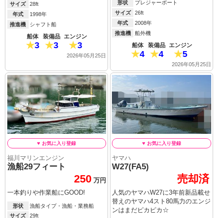
形状
プレジャーボート
サイズ
28ft
サイズ
26ft
年式
1998年
年式
2008年
推進機
シャフト船
推進機
船外機
船体
装備品
エンジン
3
3
3
船体
装備品
エンジン
4
4
5
2026年05月25日
2026年05月25日
福川マリンエンジン
ヤマハ
漁船29フィート
W27(FA5)
250
売却済
万円
一本釣りや作業船にGOOD!
人気のヤマハW27に3年前新品載せ
替えのヤマハ4スト80馬力のエンジ
形状
漁船タイプ・漁船・業務船
ンはまだピカピカ☆
サイズ
29ft